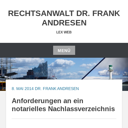
Zum
Inhalt
RECHTSANWALT DR. FRANK
springen
ANDRESEN
LEX WEB
MENÜ
Zum
Inhalt
springen
8. MAI 2014
DR. FRANK ANDRESEN
Anforderungen an ein
notarielles Nachlassverzeichnis