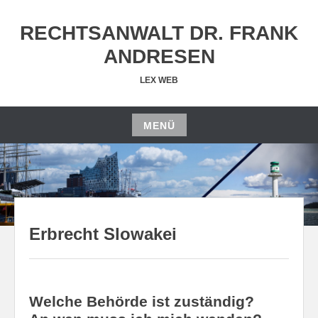
Zum
Inhalt
RECHTSANWALT DR. FRANK
springen
ANDRESEN
LEX WEB
MENÜ
Zum
Inhalt
springen
Erbrecht Slowakei
Welche Behörde ist zuständig?